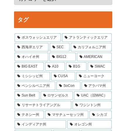
タグ
ボスウォッシュエリア
アトランティックエリア
西海岸エリア
SEC
カリフォルニア州
オハイオ州
BIG12
AMERICAN
BIG EAST
A10
B1G
SWAC
ミシシッピ州
CUSA
ニューヨーク
ペンシルベニア州
SoCon
アラバマ州
Sun Belt
ロサンゼルス
UAC（旧WAC）
リサーチトライアングル
ワシントン州
テネシー州
マサチューセッツ州
シカゴ
インディアナ州
オレゴン州