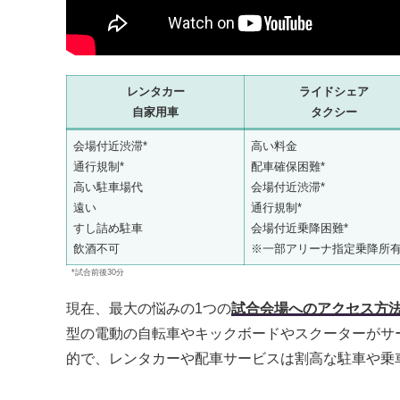
レンタカー
ライドシェア
自家用車
タクシー
会場付近渋滞*
高い料金
通行規制*
配車確保困難*
高い駐車場代
会場付近渋滞*
遠い
通行規制*
すし詰め駐車
会場付近乗降困難*
飲酒不可
※一部アリーナ指定乗降所
*試合前後30分
現在、最大の悩みの1つの
試合会場へのアクセス方
型の電動の自転車やキックボードやスクーターがサ
的で、レンタカーや配車サービスは割高な駐車や乗