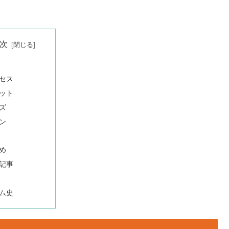
次
セス
ット
ズ
ン
め
記事
ム史