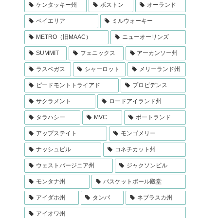
ケンタッキー州
ボストン
オーランド
ベイエリア
ミルウォーキー
METRO（旧MAAC）
ニューオーリンズ
SUMMIT
フェニックス
アーカンソー州
ラスベガス
シャーロット
メリーランド州
ピードモントトライアド
プロビデンス
サクラメント
ロードアイランド州
タラハシー
MVC
ポートランド
アップステイト
モンゴメリー
ナッシュビル
コネチカット州
ウェストバージニア州
ジャクソンビル
モンタナ州
バスケットボール殿堂
アイダホ州
タンパ
ネブラスカ州
アイオワ州