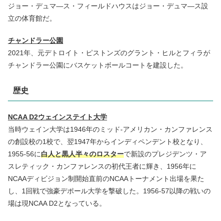
ジョー・デュマ―ス・フィールドハウスはジョー・デュマ―ス設
立の体育館だ。
チャンドラー公園
2021年、元デトロイト・ピストンズのグラント・ヒルとフィラが
チャンドラー公園にバスケットボールコートを建設した。
歴史
NCAA D2ウェインステイト大学
当時ウェイン大学は1946年のミッド-アメリカン・カンファレンス
の創設校の1校で、翌1947年からインディペンデント校となり、
1955-56に
白人と黒人半々のロスター
で新設のプレジデンツ・ア
スレティック・カンファレンスの初代王者に輝き、1956年に
NCAAディビジョン制開始直前のNCAAトーナメント出場を果た
し、1回戦で強豪デポール大学を撃破した。1956-57以降の戦いの
場は現NCAA D2となっている。