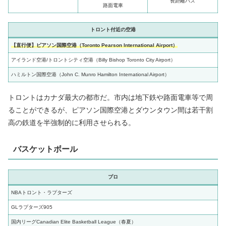
長距離バス
路面電車
トロント付近の空港
【直行便】ピアソン国際空港（Toronto Pearson International Airport）
アイランド空港/トロントシティ空港（Billy Bishop Toronto City Airport）
ハミルトン国際空港（John C. Munro Hamilton International Airport）
トロントはカナダ最大の都市だ。市内は地下鉄や路面電車等で周
ることができるが、ピアソン国際空港とダウンタウン間は若干割
高の鉄道を半強制的に利用させられる。
バスケットボール
プロ
NBAトロント・ラプターズ
GLラプターズ905
国内リーグCanadian Elite Basketball League（春夏）