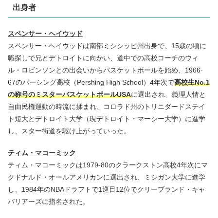
出身者
スペンサー・ヘイウッド
スペンサー・ヘイウッドは南部ミシシッピ州出身で、15歳の頃に
職探しで兄とデトロイトに向かい、道中での高校コーチのウィ
ル・ロビンソンとの出会いからバスケットボールを始め、1966-
67のパーシング高校（Pershing High School）4年次で
高校生No.1
の称号のミスターバスケットボールUSA
に選出され、義理人情と
自由民権運動の時流に揉まれ、コロラド州のトリニダードステイ
ト短大とデトロイト大学（現デトロイト・マーシー大学）に進学
し、スター街道を駆け上がっていった。
ティム・マコーミック
ティム・マコーミックは1979-80のクラークストン高校4年次にマ
クドナルド・オールアメリカンに選出され、ミシガン大学に進学
し、1984年のNBAドラフトで1巡目12位でクリーブランド・キャ
バリアーズに指名された。