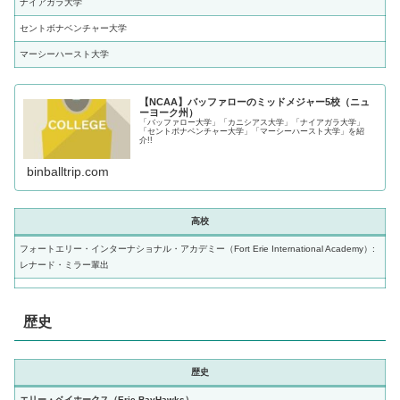
ナイアガラ大学
セントボナベンチャー大学
マーシーハースト大学
【NCAA】バッファローのミッドメジャー5校（ニュ
ーヨーク州）
「バッファロー大学」「カニシアス大学」「ナイアガラ大学」
「セントボナベンチャー大学」「マーシーハースト大学」を紹
介!!
binballtrip.com
高校
フォートエリー・インターナショナル・アカデミー（Fort Erie International Academy）:
レナード・ミラー輩出
歴史
歴史
エリー・ベイホークス（Erie BayHawks）