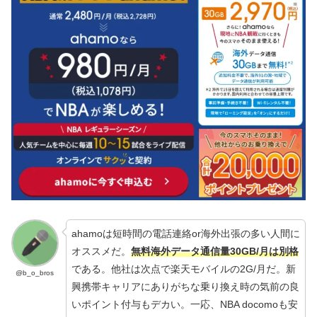
ahamoは短時間の電話連絡or海外出張の多い人間に
オススメだ。
無料海外データ通信量30GB/月は別格
である。他社は次点で楽天モバイルの2G/月だ。新
@b_o_bros
興携帯キャリアにありがちな乗り換え時の気前の良
いポイント付与もデカい。一応、NBA docomoも安