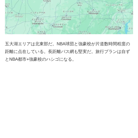
五大湖エリアは北東部だ。NBA球団と強豪校が片道数時間程度の
距離に点在している。長距離バス網も堅実だ。旅行プランは自ず
とNBA都市+強豪校のハシゴになる。