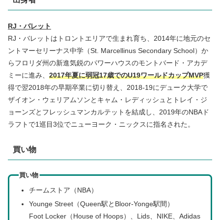
RJ・バレット
RJ・バレットはトロントエリアで生まれ育ち、2014年に地元のセ
ントマーセリーナス中学（St. Marcellinus Secondary School）か
らフロリダ州の新進気鋭のパワーハウスのモントバード・アカデ
ミーに進み、
2017年夏に弱冠17歳でのU19ワールドカップMVP
獲
得で翌2018年の早期卒業に切り替え、2018-19にデューク大学で
ザイオン・ウェリアムソンとキャム・レディッシュとトレイ・ジ
ョーンズとフレッシュマンカルテットを結成し、2019年のNBAド
ラフトで1巡目3位でニューヨーク・ニックスに指名された。
買い物
買い物
チームストア（NBA）
Younge Street（Queen駅とBloor-Yonge駅間）
Foot Locker（House of Hoops）、Lids、NIKE、Adidas