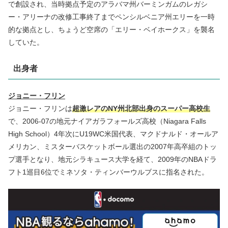
で創設され、当時拠点予定のアラバマ州バーミンガムのレガシ
ー・アリーナの改修工事終了までペンシルベニア州エリーを一時
的な拠点とし、ちょうど空席の「エリー・ベイホークス」を襲名
していた。
出身者
ジョニー・フリン
ジョニー・フリンは
超激レアのNY州北部出身のスーパー高校生
で、2006-07の地元ナイアガラフォールズ高校（Niagara Falls
High School）4年次にU19WC米国代表、マクドナルド・オールア
メリカン、ミスターバスケットボール選出の2007年高卒組のトッ
プ選手となり、地元シラキュース大学を経て、2009年のNBAドラ
フト1巡目6位でミネソタ・ティンバーウルブスに指名された。