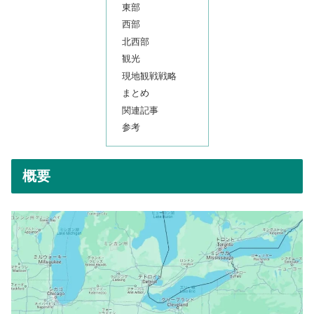
東部
西部
北西部
観光
現地観戦戦略
まとめ
関連記事
参考
概要