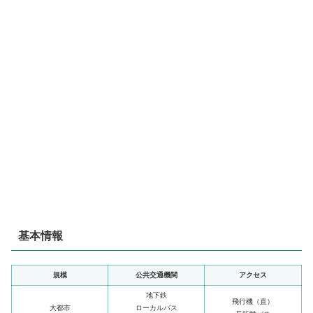
基本情報
規模
公共交通機関
アクセス
地下鉄
飛行機（直）
大都市
ローカルバス