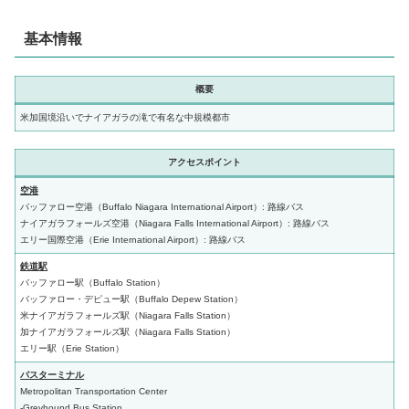
基本情報
概要
米加国境沿いでナイアガラの滝で有名な中規模都市
アクセスポイント
空港
バッファロー空港（Buffalo Niagara International Airport）: 路線バス
ナイアガラフォールズ空港（Niagara Falls International Airport）: 路線バス
エリー国際空港（Erie International Airport）: 路線バス
鉄道駅
バッファロー駅（Buffalo Station）
バッファロー・デピュー駅（Buffalo Depew Station）
米ナイアガラフォールズ駅（Niagara Falls Station）
加ナイアガラフォールズ駅（Niagara Falls Station）
エリー駅（Erie Station）
バスターミナル
Metropolitan Transportation Center
-Greyhound Bus Station