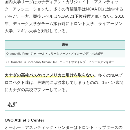
国内大学リーグはカナディアン・カリジエイト・アスレティッ
ク・アソシエーションだ。多くの有望選手はNCAA D1に進学する
からだ。一方、競技レベルはNCAA D1下位程度と低くない。2018
年、デューク大学がチーム旅行時にトロント大学、ライアーソン
大学、マギル大学と対戦している。
高校
Orangeville Prep: ジャマール・マリーとソーン・メイカーのディオ結成等
St. Marcellinus Secondary School: RJ・バレットやケイレブ・ヒュースタンを輩出
カナダの高校バスケはアメリカに引けを取らない
。多くのNBAプ
ロスペクト達は、最終的には渡米してしまうものの、15～17歳間
にカナダの高校でプレーしている。
名所
OVO Athletic Center
オーボー・アスレティック・センターはトロント・ラプターズの