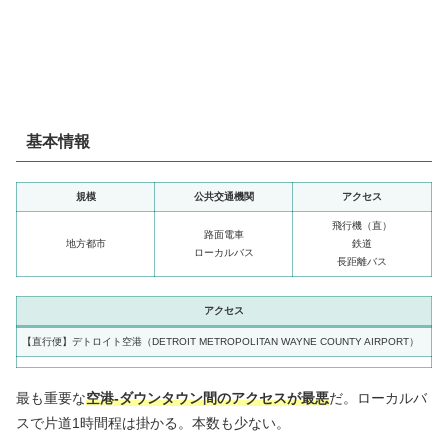
基本情報
規模
公共交通機関
アクセス
飛行機（直）
路面電車
地方都市
鉄道
ローカルバス
長距離バス
アクセス
【直行便】デトロイト空港（DETROIT METROPOLITAN WAYNE COUNTY AIRPORT）
最も重要な
空港-ダウンタウン間のアクセスが最悪
だ。ローカルバ
スで片道1時間程は掛かる。本数も少ない。