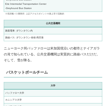
Erie Intermodal Transportation Center
-Greyhound Bus Station
※長距離バス乗降所: 上記アクセスポイントや路上等で流動的
公共交通機関
路面電車: ダウンタウン内
路線バス: ダウンタウン-各校-両空港
ニューヨーク州バッファローは米加国境沿いの都市とナイアガラ
の滝で知られている。公共交通機関は実質的に路線バスだけだ。
そして、雪が降る。
バスケットボールチーム
大学
バッファロー大学
カニシアス大学