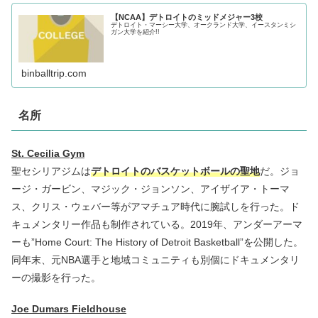
【NCAA】デトロイトのミッドメジャー3校
デトロイト・マーシー大学、オークランド大学、イースタンミシ
ガン大学を紹介!!
binballtrip.com
名所
St. Cecilia Gym
聖セシリアジムは
デトロイトのバスケットボールの聖地
だ。ジョ
ージ・ガービン、マジック・ジョンソン、アイザイア・トーマ
ス、クリス・ウェバー等がアマチュア時代に腕試しを行った。ド
キュメンタリー作品も制作されている。2019年、アンダーアーマ
ーも”Home Court: The History of Detroit Basketball”を公開した。
同年末、元NBA選手と地域コミュニティも別個にドキュメンタリ
ーの撮影を行った。
Joe Dumars Fieldhouse