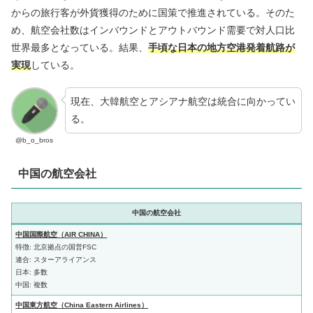
からの旅行客が外貨獲得のために国策で推進されている。そのた
め、航空会社数はインバウンドとアウトバウンド需要で対人口比
世界最多となっている。結果、
手頃な日本の地方空港発着航路が
実現
している。
現在、大韓航空とアシアナ航空は統合に向かってい
る。
@b_o_bros
中国の航空会社
中国の航空会社
中国国際航空（AIR CHINA）
特徴: 北京拠点の国営FSC
連合: スターアライアンス
日本: 多数
中国: 複数
中国東方航空（China Eastern Airlines）