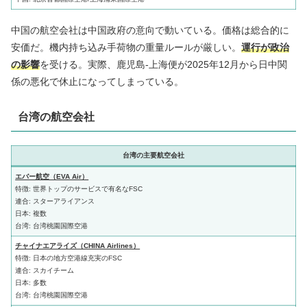
中国の航空会社は中国政府の意向で動いている。価格は総合的に
安価だ。機内持ち込み手荷物の重量ルールが厳しい。
運行が
政治
の影響
を受ける。実際、鹿児島-上海便が2025年12月から日中関
係の悪化で休止になってしまっている。
台湾の航空会社
台湾の主要航空会社
エバー航空（EVA Air）
特徴: 世界トップのサービスで有名なFSC
連合: スターアライアンス
日本: 複数
台湾: 台湾桃園国際空港
チャイナエアライズ（CHINA Airlines）
特徴: 日本の地方空港線充実のFSC
連合: スカイチーム
日本: 多数
台湾: 台湾桃園国際空港