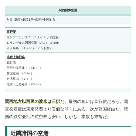
関西国際空港
対象: 関西+北陸3県+四国+中国地方
直行便
サンフランシスコ（ユナイテッド航空）:
ロサンゼルス国際空港（JAL）: 約10H
ホノルル（JAL/ハワイアン航空）:
北米上陸戦略
直行便
羽田or成田経由（+4H～）
韓国経由（+4H～）
台湾経由（+7H～）
北京or上海経由（+8H～）
関西地方以西民の渡米は三択
だ。最初の狙いは直行便だろう。関
空発着便は東京発着より安価な傾向にある。次が韓国経由だ。韓
国の航空会社の航空券も安い。しかも、本数も豊富だ。
近隣諸国の空港