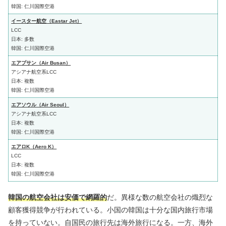
韓国: 仁川国際空港
イースター航空（Eastar Jet）
LCC
日本: 多数
韓国: 仁川国際空港
エアプサン（Air Busan）
アシアナ航空系LCC
日本: 複数
韓国: 仁川国際空港
エアソウル（Air Seoul）
アシアナ航空系LCC
日本: 複数
韓国: 仁川国際空港
エアロK（Aero K）
LCC
日本: 複数
韓国: 仁川国際空港
韓国の航空会社は安価で網羅的
だ。異様な数の航空会社の熾烈な
顧客獲得競争が行われている。小国の韓国は十分な国内旅行市場
を持っていない。自国民の旅行先は海外旅行になる。一方、海外