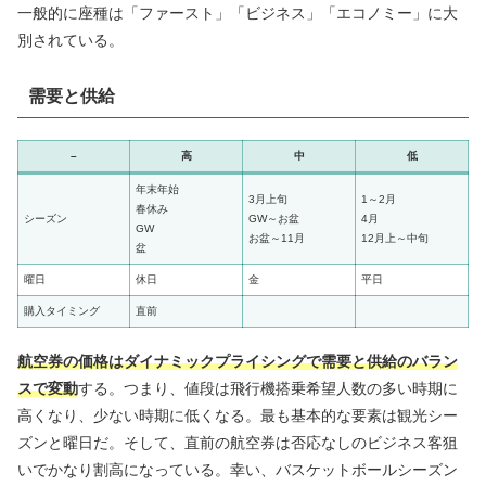
一般的に座種は「ファースト」「ビジネス」「エコノミー」に大
別されている。
需要と供給
–
高
中
低
年末年始
3月上旬
1～2月
春休み
シーズン
GW～お盆
4月
GW
お盆～11月
12月上～中旬
盆
曜日
休日
金
平日
購入タイミング
直前
航空券の価格はダイナミックプライシングで需要と供給のバラン
スで変動
する。つまり、値段は飛行機搭乗希望人数の多い時期に
高くなり、少ない時期に低くなる。最も基本的な要素は観光シー
ズンと曜日だ。そして、直前の航空券は否応なしのビジネス客狙
いでかなり割高になっている。幸い、バスケットボールシーズン