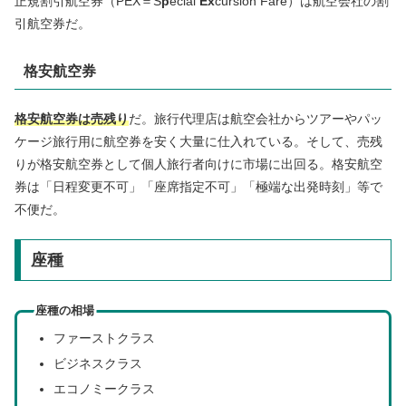
正規割引航空券（PEX＝S
p
ecial
Ex
cursion Fare）は航空会社の割
引航空券だ。
格安航空券
格安航空券は売残り
だ。旅行代理店は航空会社からツアーやパッ
ケージ旅行用に航空券を安く大量に仕入れている。そして、売残
りが格安航空券として個人旅行者向けに市場に出回る。格安航空
券は「日程変更不可」「座席指定不可」「極端な出発時刻」等で
不便だ。
座種
座種の相場
ファーストクラス
ビジネスクラス
エコノミークラス