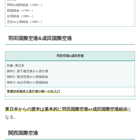
羽田or成田経由（+4H～）
韓国経由（+7H～）
台湾経由（+8H～）
北京or上海経由（+9H～）
羽田国際空港&成田国際空港
羽田空港&成田空港
対象: 東日本
例外1: 新千歳空港から直行便
例外2: 新潟空港から韓国経由
例外3: 仙台空港から韓国経由
実質的米国本土直行便の唯一の出入口
東日本からの渡米は基本的に羽田国際空港or成田国際空港経由
と
なる。
関西国際空港