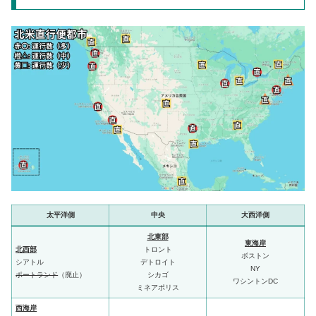
太平洋側
中央
大西洋側
北東部
東海岸
北西部
トロント
ボストン
シアトル
デトロイト
NY
ポートランド
（廃止）
シカゴ
ワシントンDC
ミネアポリス
西海岸