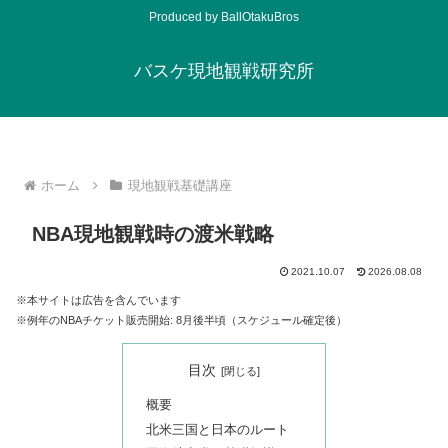
Produced by BallOtakuBros
バスケ現地観戦研究所
ホーム
現地観戦基礎講座
NBA現地観戦時の渡米戦略
2021.10.07
2026.08.08
※本サイトは広告を含んでいます
※例年のNBAチケット販売開始: 8月後半頃（スケジュール確定後）
目次
概要
北米三国と日本のルート