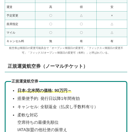
運賃
高
得
安
予定変更
〇
△
×
座席指定
〇
〇
△
マイル
〇
〇
△
キャンセル料
無
有
有
航空券は帰国日の変更可能具合で「オープン＝帰国日の変更可」「フィックス＝帰国日の変更不
可」「フィックス/オープン＝帰国日の変更可（有料）」と呼ばれている。
正規運賃航空券（ノーマルチケット）
正規運賃航空券
日本-北米間の価格: 90万円～
搭乗便予約: 発行日以降1年間有効
キャンセル: 全額返金（払戻し手数料有り）
柔軟な対応
空席待ちの最優先順位
IATA加盟の他社便の振替え