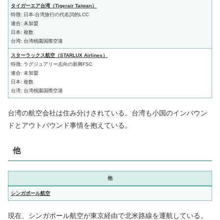
タイガーエア台湾（Tigerair Taiwan）
特徴: 日本-台湾旅行の代名詞的LCC
連合: 未加盟
日本: 複数
台湾: 台湾桃園国際空港
スターラックス航空（STARLUX Airlines）
特徴: ラグジュアリー志向の新興FSC
連合: 未加盟
日本: 複数
台湾: 台湾桃園国際空港
台湾の航空会社は住み分けされている。台湾も小国のインバウン
ドとアウトバウンド事情を抱えている。
他
他
シンガポール航空
現在、シンガポール航空が東京経由で北米路線を運航している。