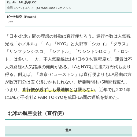
Zip Air: JAL系列LCC
成田-LA/ベイエリア（SF/San Jose）/ホノルル
ピーチ航空（Peach）
LCC
「日本-北米」間の理想の移動は直行便だろう。運行本数は人気観
光地「ホノルル」「LA」「NYC」と大都市「シカゴ」「ダラス」
「サンフランシスコ」「シアトル」「ワシントンD.C.」「トロン
ト」は多い。一方、不人気路線は1本/日や3本/週程度だ。運賃は不
人気路線>人気路線の傾向がある。LAとNYCは往復7万円代もあり
得る。例えば、「東京-ヒューストン」は直行便よりもLA経由の方
が数万円分は安く済むかもしれない。所要時間も+5時間程度だ。
つまり、
直行便が必ずしも最適解とは限らない
。近年では2021年
にJALが子会社ZIPAIR TOKYOを成田-LA間の運航を始めた。
北米の航空会社（直行便）
北米