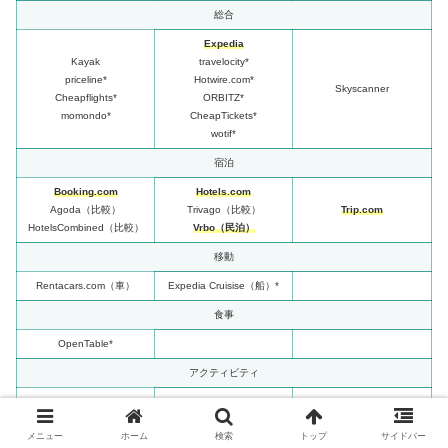
総合
Expedia
Kayak
travelocity*
priceline*
Hotwire.com*
Skyscanner
Cheapflights*
ORBITZ*
momondo*
CheapTickets*
wotif*
宿泊
Booking.com
Hotels.com
Agoda（比較）
Trivago（比較）
Trip.com
HotelsCombined（比較）
Vrbo（民泊）
移動
Rentacars.com（車）
Expedia Cruisise（船）*
食事
OpenTable*
アクティビティ
北米外
メニュー
ホーム
検索
トップ
サイドバー
Qunar（中国）*