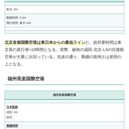
東京: 4H
乗継時間: 3-4H
飛行時間: 東京+3H
北京首都国際空港は東日本からの最低ライン
だ。総所要時間は東
京発の直行便+10時間となる。実際、破格の成田-北京-LAの往復航
空券が大量に出回っている。先述の通り、乗継の面倒さは覚悟の
上となる。
福州長楽国際空港
福州長楽国際空港
日本航路
成田: 4H
関空:
乗継時間