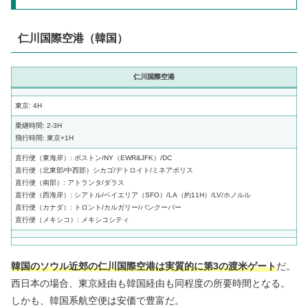
仁川国際空港（韓国）
仁川国際空港
東京: 4H
乗継時間: 2-3H
飛行時間: 東京+1H
直行便（東海岸）: ボストン/NY（EWR&JFK）/DC
直行便（北東部/中西部）シカゴ/デトロイト/ミネアポリス
直行便（南部）: アトランタ/ダラス
直行便（西海岸）: シアトル/ベイエリア（SFO）/LA（約11H）/LV/ホノルル
直行便（カナダ）: トロント/カルガリー/バンクーバー
直行便（メキシコ）: メキシコシティ
韓国のソウル近郊の仁川国際空港は実質的に第3の渡米ゲート
だ。
西日本の場合、東京経由も韓国経由も同程度の所要時間となる。
しかも、韓国系航空便は安価で豊富だ。