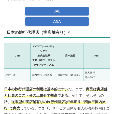
JAL
ANA
日本の旅行代理店（実店舗有り）×
KNT-CTホールディ
ングス
JTB
株式会社系
日本旅行
HIS
近畿日本ツーリスト
クラブツーリズム
個人旅行
絶対王者
国内旅行（鉄道系）
国内旅行（鉄道系）
海外旅行
日本の旅行代理店の利用は基本的にナシ
だ。まず、
商品は実店舗
と社員のコスト分の上乗せで割高
である。そして、そもそもの
話、
従来型の実店舗有りの旅行代理店は”年寄り””団体””国内旅
行”で商売
している。つまり、サービス自体が個人の海外旅向けに