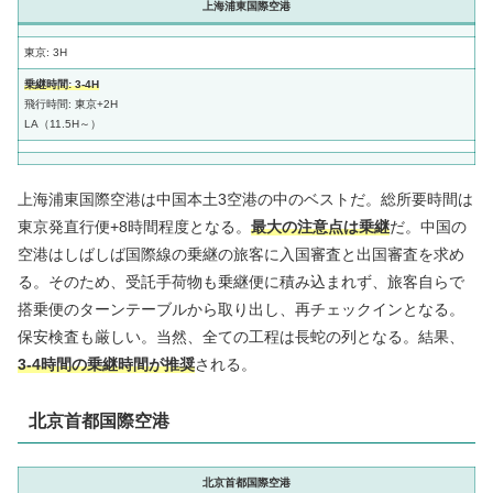
上海浦東国際空港
東京: 3H
乗継時間: 3-4H
飛行時間: 東京+2H
LA（11.5H～）
上海浦東国際空港は中国本土3空港の中のベストだ。総所要時間は
東京発直行便+8時間程度となる。
最大の注意点は乗継
だ。中国の
空港はしばしば国際線の乗継の旅客に入国審査と出国審査を求め
る。そのため、受託手荷物も乗継便に積み込まれず、旅客自らで
搭乗便のターンテーブルから取り出し、再チェックインとなる。
保安検査も厳しい。当然、全ての工程は長蛇の列となる。結果、
3-4時間の乗継時間が推奨
される。
北京首都国際空港
北京首都国際空港