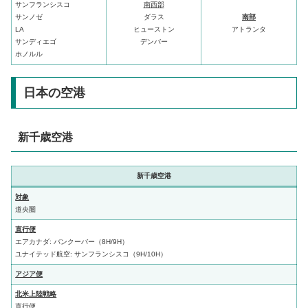
サンフランシスコ
南西部
サンノゼ
ダラス
南部
LA
ヒューストン
アトランタ
サンディエゴ
デンバー
ホノルル
日本の空港
新千歳空港
新千歳空港
対象
道央圏
直行便
エアカナダ: バンクーバー（8H/9H）
ユナイテッド航空: サンフランシスコ（9H/10H）
アジア便
北米上陸戦略
直行便