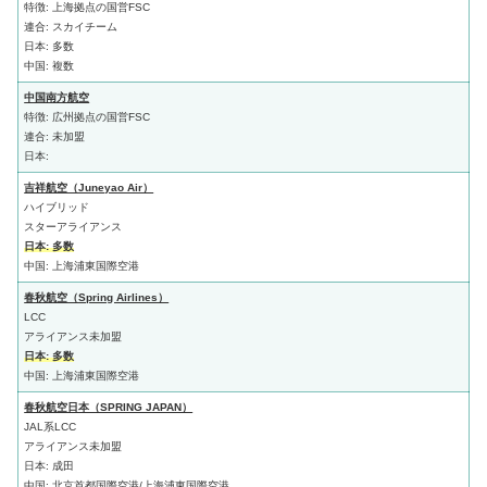
特徴: 上海拠点の国営FSC
連合: スカイチーム
日本: 多数
中国: 複数
中国南方航空
特徴: 広州拠点の国営FSC
連合: 未加盟
日本:
吉祥航空（Juneyao Air）
ハイブリッド
スターアライアンス
日本: 多数
中国: 上海浦東国際空港
春秋航空（Spring Airlines）
LCC
アライアンス未加盟
日本: 多数
中国: 上海浦東国際空港
春秋航空日本（SPRING JAPAN）
JAL系LCC
アライアンス未加盟
日本: 成田
中国: 北京首都国際空港/上海浦東国際空港