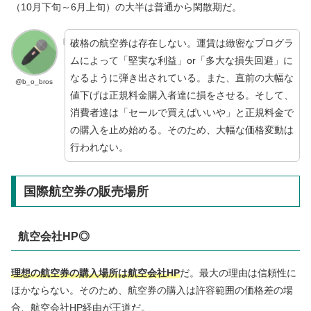
（10月下旬～6月上旬）の大半は普通から閑散期だ。
破格の航空券は存在しない。運賃は緻密なプログラ
ムによって「堅実な利益」or「多大な損失回避」に
なるように弾き出されている。また、直前の大幅な
@b_o_bros
値下げは正規料金購入者達に損をさせる。そして、
消費者達は「セールで買えばいいや」と正規料金で
の購入を止め始める。そのため、大幅な価格変動は
行われない。
国際航空券の販売場所
航空会社HP◎
理想の
航空券の購入場所は航空会社HP
だ。最大の理由は信頼性に
ほかならない。そのため、航空券の購入は許容範囲の価格差の場
合、航空会社HP経由が王道だ。