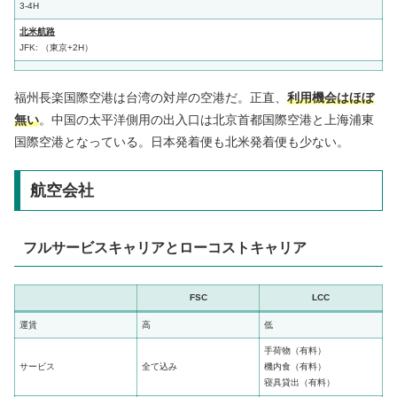
3-4H
北米航路
JFK: （東京+2H）
福州長楽国際空港は台湾の対岸の空港だ。正直、
利用機会はほぼ
無い
。中国の太平洋側用の出入口は北京首都国際空港と上海浦東
国際空港となっている。日本発着便も北米発着便も少ない。
航空会社
フルサービスキャリアとローコストキャリア
FSC
LCC
運賃
高
低
手荷物（有料）
サービス
全て込み
機内食（有料）
寝具貸出（有料）