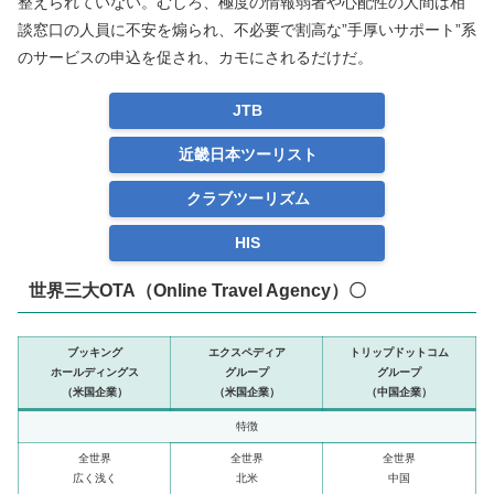
整えられていない。むしろ、極度の情報弱者や心配性の人間は相
談窓口の人員に不安を煽られ、不必要で割高な”手厚いサポート”系
のサービスの申込を促され、カモにされるだけだ。
JTB
近畿日本ツーリスト
クラブツーリズム
HIS
世界三大OTA（Online Travel Agency）〇
ブッキング
エクスペディア
トリップドットコム
ホールディングス
グループ
グループ
（米国企業）
（米国企業）
（中国企業）
特徴
全世界
全世界
全世界
広く浅く
北米
中国