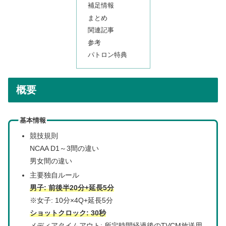
補足情報
まとめ
関連記事
参考
パトロン特典
概要
基本情報
競技規則
NCAA D1～3間の違い
男女間の違い
主要独自ルール
男子: 前後半20分+延長5分
※女子: 10分×4Q+延長5分
ショットクロック: 30秒
メディアタイムアウト: 所定時間経過後のTVCM放送用