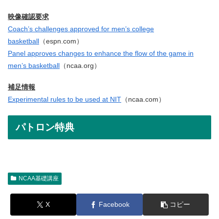
映像確認要求
Coach’s challenges approved for men’s college
basketball
（espn.com）
Panel approves changes to enhance the flow of the game in
men’s basketball
（ncaa.org）
補足情報
Experimental rules to be used at NIT
（ncaa.com）
パトロン特典
NCAA基礎講座
X
Facebook
コピー