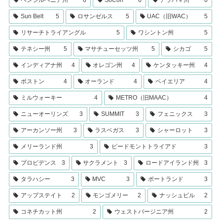
ペンシルベニア州
6
SoCon
6
アラバマ州
6
Sun Belt
5
ロサンゼルス
5
UAC（旧WAC）
5
リサーチトライアングル
5
ワシントン州
5
テネシー州
5
マサチューセッツ州
5
シカゴ
5
インディアナ州
4
オレゴン州
4
ケンタッキー州
4
ボストン
4
オーランド
4
ベイエリア
4
ミルウォーキー
4
METRO（旧MAAC）
4
ニューオーリンズ
3
SUMMIT
3
フェニックス
3
アーカンソー州
3
ラスベガス
3
シャーロット
3
メリーランド州
3
ピードモントトライアド
3
プロビデンス
3
サクラメント
3
ロードアイランド州
3
タラハシー
3
MVC
3
ポートランド
3
アップステイト
2
モンゴメリー
2
ナッシュビル
2
コネチカット州
2
ウェストバージニア州
2