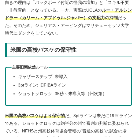
向きの理由は「バックボード付近の怪我の増加」と「スキル不要
→非教育的」となっている。一方、実際はUCLAの
ルー・アルシン
ドラー（カリーム・アブドゥル-ジャバー）の支配力の抑制
だっ
た。そのため、ジュリアス・アービングはマサチューセッツ大学
時代にダンクをしていない。
米国の高校バスケの保守性
主要旧態依然ルール
ギャザーステップ: 未導入
3ptライン: 旧FIBAライン
ショットクロック: 35秒～未導入等（州次第）
米国の高校バスケはより保守的
だ。3ptラインは未だに19’9″ライン
である。ショットクロックは約半分の州で審判の判断に委ねられ
ている。NFHSと州高校体育協会管轄の”普通の高校”の試合の場