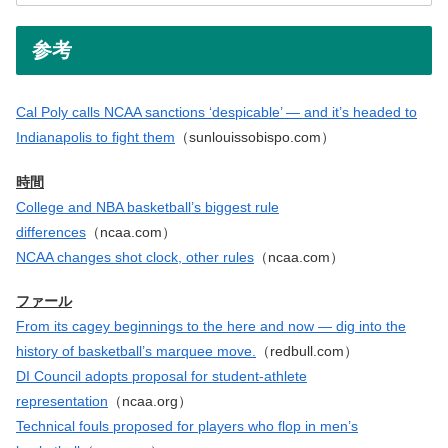
参考
Cal Poly calls NCAA sanctions ‘despicable’ — and it’s headed to
Indianapolis to fight them
（sunlouissobispo.com）
時間
College and NBA basketball’s biggest rule
differences
（ncaa.com）
NCAA changes shot clock, other rules
（ncaa.com）
ファール
From its cagey beginnings to the here and now — dig into the
history of basketball’s marquee move.
（redbull.com）
DI Council adopts proposal for student-athlete
representation
（ncaa.org）
Technical fouls proposed for players who flop in men’s