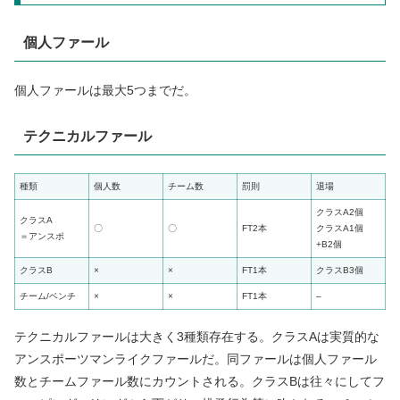
個人ファール
個人ファールは最大5つまでだ。
テクニカルファール
種類
個人数
チーム数
罰則
退場
クラスA2個
クラスA
〇
〇
FT2本
クラスA1個
＝アンスポ
+B2個
クラスB
×
×
FT1本
クラスB3個
チーム/ベンチ
×
×
FT1本
–
テクニカルファールは大きく3種類存在する。クラスAは実質的な
アンスポーツマンライクファールだ。同ファールは個人ファール
数とチームファール数にカウントされる。クラスBは往々にしてフ