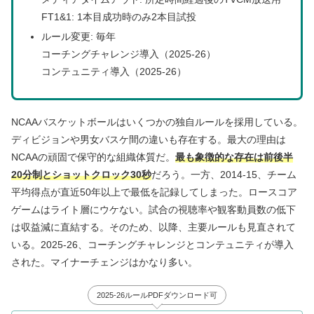
FT1&1: 1本目成功時のみ2本目試投
ルール変更: 毎年
コーチングチャレンジ導入（2025-26）
コンテュニティ導入（2025-26）
NCAAバスケットボールはいくつかの独自ルールを採用している。
ディビジョンや男女バスケ間の違いも存在する。最大の理由は
NCAAの頑固で保守的な組織体質だ。
最も象徴的な存在は前後半
20分制とショットクロック30秒
だろう。一方、2014-15、チーム
平均得点が直近50年以上で最低を記録してしまった。ロースコア
ゲームはライト層にウケない。試合の視聴率や観客動員数の低下
は収益減に直結する。そのため、以降、主要ルールも見直されて
いる。2025-26、コーチングチャレンジとコンテュニティが導入
された。マイナーチェンジはかなり多い。
2025-26ルールPDFダウンロード可