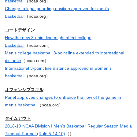
basketball
（ncaa.org）
Change to legal guarding position approved for men’s
basketball
（ncaa.org）
コートデザイン
How the new 3-point line might affect college
basketball
（ncaa.com）
Men’s college basketball 3-point line extended to international
distance
（ncaa.com）
International 3-point line distance approved in women’s
basketball
（ncaa.org）
オフェンシブスキル
Panel approves changes to enhance the flow of the game in
men’s basketball
（ncaa.org）
タイムアウト
2018-19 NCAA Division I Men’s Basketball Regular Season Media
Timeout Format (Rule 5-14.10)
（）