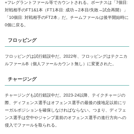
+フレグラントファール等でカウントされる。ボーナスは「7個目:
対戦相手のFT1&1本（FT1本目: 成功→2本目/失敗→試合再開）」
「10個目: 対戦相手のFT2本」だ。チームファールは後半開始時に
0個に戻る。
フロッピング
フロッピングは試行錯誤中だ。2022年、フロッピングはテクニカ
ルファールB（個人ファールカウント無し）に変更された。
チャージング
チャージングも試行錯誤中だ。2023-24以降、テイクチャージの
際、ディフェンス選手はオフェンス選手の最後の接地足以前にリ
ーガルポジションを確保しなければならない。つまり、ディフェ
ンス選手は空中やジャンプ直前のオフェンス選手の進行方向への
侵入でファールを取られる。