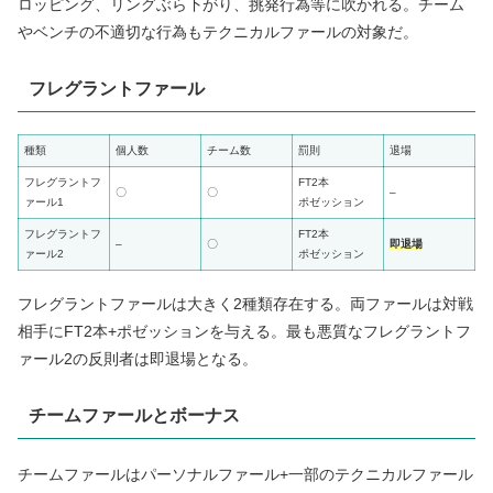
ロッピング、リングぶら下がり、挑発行為等に吹かれる。チーム
やベンチの不適切な行為もテクニカルファールの対象だ。
フレグラントファール
種類
個人数
チーム数
罰則
退場
フレグラントフ
FT2本
〇
〇
–
ァール1
ポゼッション
フレグラントフ
FT2本
–
〇
即退場
ァール2
ポゼッション
フレグラントファールは大きく2種類存在する。両ファールは対戦
相手にFT2本+ポゼッションを与える。最も悪質なフレグラントフ
ァール2の反則者は即退場となる。
チームファールとボーナス
チームファールはパーソナルファール+一部のテクニカルファール