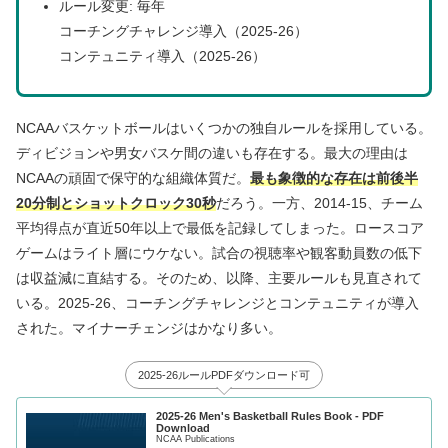
ルール変更: 毎年
コーチングチャレンジ導入（2025-26）
コンテュニティ導入（2025-26）
NCAAバスケットボールはいくつかの独自ルールを採用している。
ディビジョンや男女バスケ間の違いも存在する。最大の理由は
NCAAの頑固で保守的な組織体質だ。
最も象徴的な存在は前後半
20分制とショットクロック30秒
だろう。一方、2014-15、チーム
平均得点が直近50年以上で最低を記録してしまった。ロースコア
ゲームはライト層にウケない。試合の視聴率や観客動員数の低下
は収益減に直結する。そのため、以降、主要ルールも見直されて
いる。2025-26、コーチングチャレンジとコンテュニティが導入
された。マイナーチェンジはかなり多い。
2025-26ルールPDFダウンロード可
2025-26 Men's Basketball Rules Book - PDF
Download
NCAA Publications