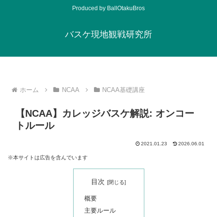
Produced by BallOtakuBros
バスケ現地観戦研究所
ホーム
NCAA
NCAA基礎講座
【NCAA】カレッジバスケ解説: オンコー
トルール
2021.01.23
2026.06.01
※本サイトは広告を含んでいます
目次
概要
主要ルール