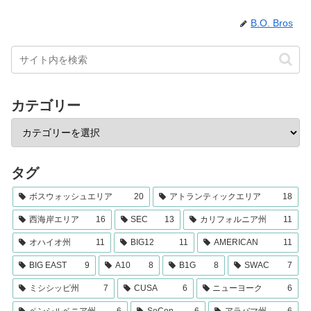
B.O. Bros
カテゴリー
タグ
ボスウォッシュエリア
20
アトランティックエリア
18
西海岸エリア
16
SEC
13
カリフォルニア州
11
オハイオ州
11
BIG12
11
AMERICAN
11
BIG EAST
9
A10
8
B1G
8
SWAC
7
ミシシッピ州
7
CUSA
6
ニューヨーク
6