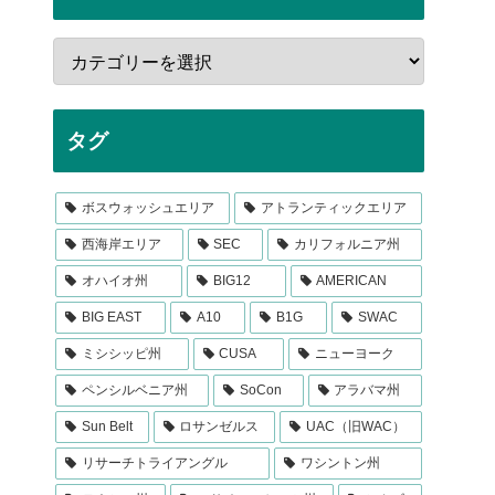
タグ
ボスウォッシュエリア
アトランティックエリア
西海岸エリア
SEC
カリフォルニア州
オハイオ州
BIG12
AMERICAN
BIG EAST
A10
B1G
SWAC
ミシシッピ州
CUSA
ニューヨーク
ペンシルベニア州
SoCon
アラバマ州
Sun Belt
ロサンゼルス
UAC（旧WAC）
リサーチトライアングル
ワシントン州