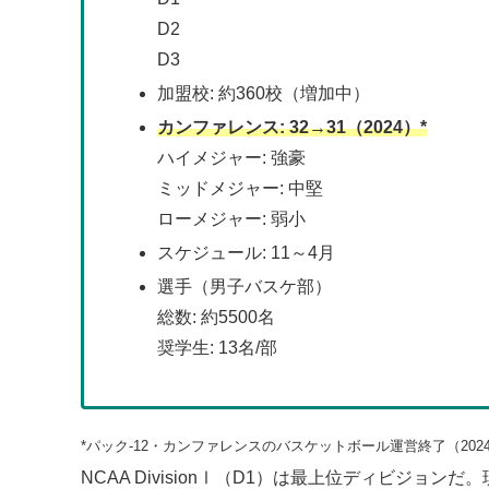
D2
D3
加盟校: 約360校（増加中）
カンファレンス: 32→31（2024）*
ハイメジャー: 強豪
ミッドメジャー: 中堅
ローメジャー: 弱小
スケジュール: 11～4月
選手（男子バスケ部）
総数: 約5500名
奨学生: 13名/部
*パック-12・カンファレンスのバスケットボール運営終了（202
NCAA DivisionⅠ（D1）は最上位ディビジョンだ