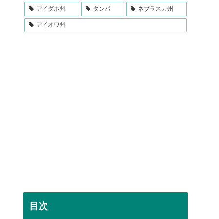
アイダホ州
タンパ
ネブラスカ州
アイオワ州
目次