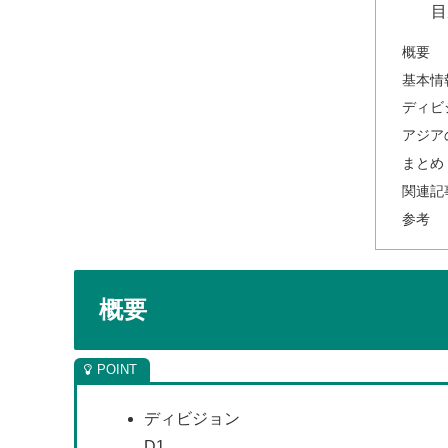
目
概要
基本情
ディビ
アジアの
まとめ
関連記
参考
概要
ディビジョン
D1