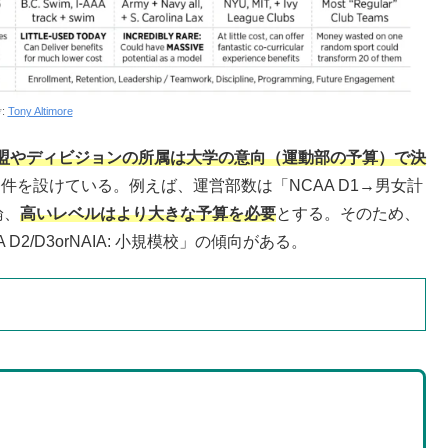
:
Tony Altimore
盟やディビジョンの所属は大学の意向（運動部の予算）で決
件を設けている。例えば、運営部数は「NCAA D1→男女計
論、
高いレベルはより大きな予算を必要
とする。そのため、
D2/D3orNAIA: 小規模校」の傾向がある。