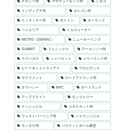
テネシー州
マサチューセッツ州
シカゴ
インディアナ州
オレゴン州
ケンタッキー州
ボストン
オーランド
ベイエリア
ミルウォーキー
METRO（旧MAAC）
ニューオーリンズ
SUMMIT
フェニックス
アーカンソー州
ラスベガス
シャーロット
メリーランド州
ピードモントトライアド
プロビデンス
サクラメント
ロードアイランド州
タラハシー
MVC
ポートランド
アップステイト
モンゴメリー
ナッシュビル
コネチカット州
ウェストバージニア州
ジャクソンビル
モンタナ州
バスケットボール殿堂