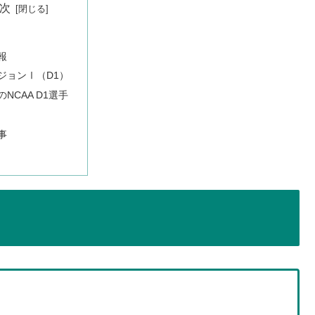
次
報
ジョンⅠ（D1）
NCAA D1選手
事