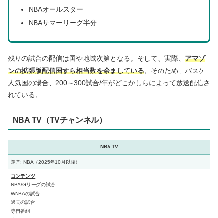
NBAオールスター
NBAサマーリーグ半分
残りの試合の配信は国や地域次第となる。そして、実際、
アマゾ
ンの拡張版配信国すら
相当数を余ましている
。そのため、バスケ
人気国の場合、200～300試合/年がどこかしらによって放送配信さ
れている。
NBA TV（TVチャンネル）
NBA TV
運営: NBA（2025年10月以降）
コンテンツ
NBA/Gリーグの試合
WNBAの試合
過去の試合
専門番組