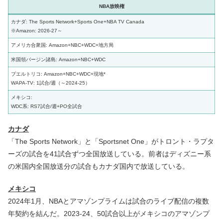
NBA放映権
カナダ: The Sports Network+Sports One+NBA TV Canada
※Amazon: 2026-27～
アメリカ合衆国: Amazon+NBC+WDC+地方局
米国領バージン諸島: Amazon+NBC+WDC
プエルトリコ: Amazon+NBC+WDC+現地*
WAPA-TV: 1試合/週（～2024-25）
メキシコ:
WDC系: RS7試合/週+PO全試合
カナダ
「The Sports Network」と「Sportsnet One」がトロント・ラプタ
ーズの試合を41試合ずつ全国放送している。前者はディズニー系
の米国内全国放送分の試合もカナダ国内で放送している。
メキシコ
2024年1月、NBAとアマゾンプライムは試合のライブ配信の複数
年契約を結んだ。2023-24、50試合以上がメキシコのアマゾンプ