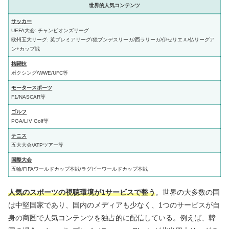
世界的人気コンテンツ
サッカー
UEFA大会: チャンピオンズリーグ
欧州五大リーグ: 英プレミアリーグ/独ブンデスリーガ/西ラリーガ/伊セリエＡ/仏リーグア
ン+カップ戦
格闘技
ボクシング/WWE/UFC等
モータースポーツ
F1/NASCAR等
ゴルフ
PGA/LIV Golf等
テニス
五大大会/ATPツアー等
国際大会
五輪/FIFAワールドカップ本戦/ラグビーワールドカップ本戦
人気のスポーツの視聴環境が1サービスで整う
。世界の大多数の国
は中堅国家であり、国内のメディアも少なく、1つのサービスが自
身の商圏で人気コンテンツを独占的に配信している。例えば、韓