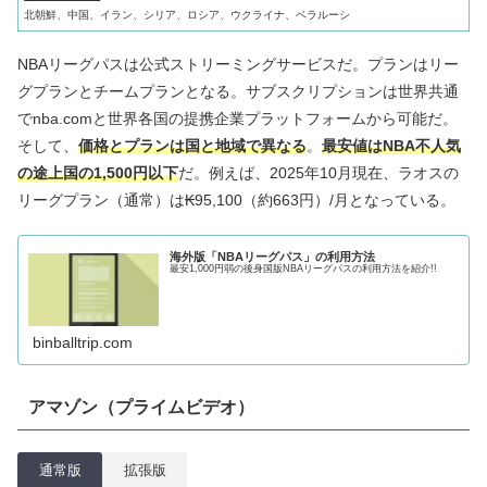
北朝鮮、中国、イラン、シリア、ロシア、ウクライナ、ベラルーシ
NBAリーグパスは公式ストリーミングサービスだ。プランはリー
グプランとチームプランとなる。サブスクリプションは世界共通
でnba.comと世界各国の提携企業プラットフォームから可能だ。
そして、
価格とプランは国と地域で異なる
。
最安値
はNBA不人気
の途上国の1,500円以下
だ。例えば、2025年10月現在、ラオスの
リーグプラン（通常）は₭95,100（約663円）/月となっている。
海外版「NBAリーグパス」の利用方法
最安1,000円弱の後身国版NBAリーグパスの利用方法を紹介!!
binballtrip.com
アマゾン（プライムビデオ）
通常版
拡張版