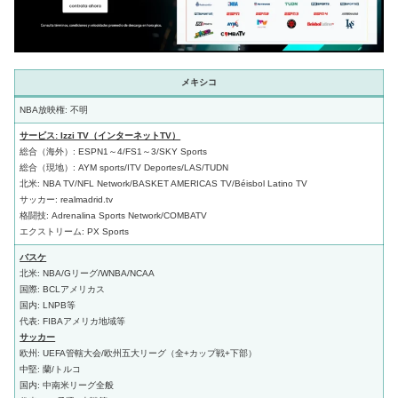
メキシコ
NBA放映権: 不明
サービス: Izzi TV（インターネットTV）
総合（海外）: ESPN1～4/FS1～3/SKY Sports
総合（現地）: AYM sports/ITV Deportes/LAS/TUDN
北米: NBA TV/NFL Network/BASKET AMERICAS TV/Béisbol Latino TV
サッカー: realmadrid.tv
格闘技: Adrenalina Sports Network/COMBATV
エクストリーム: PX Sports
バスケ
北米: NBA/Gリーグ/WNBA/NCAA
国際: BCLアメリカス
国内: LNPB等
代表: FIBAアメリカ地域等
サッカー
欧州: UEFA管轄大会/欧州五大リーグ（全+カップ戦+下部）
中堅: 蘭/トルコ
国内: 中南米リーグ全般