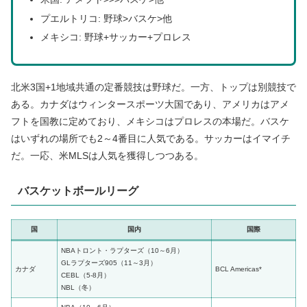
プエルトリコ: 野球>バスケ>他
メキシコ: 野球+サッカー+プロレス
北米3国+1地域共通の定番競技は野球だ。一方、トップは別競技で
ある。カナダはウィンタースポーツ大国であり、アメリカはアメ
フトを国教に定めており、メキシコはプロレスの本場だ。バスケ
はいずれの場所でも2～4番目に人気である。サッカーはイマイチ
だ。一応、米MLSは人気を獲得しつつある。
バスケットボールリーグ
国
国内
国際
NBAトロント・ラプターズ（10～6月）
GLラプターズ905（11～3月）
カナダ
BCL Americas*
CEBL（5-8月）
NBL（冬）