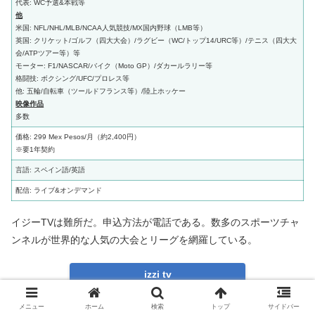
代表: WC予選&本戦等
他
米国: NFL/NHL/MLB/NCAA人気競技/MX国内野球（LMB等）
英国: クリケット/ゴルフ（四大大会）/ラグビー（WC/トップ14/URC等）/テニス（四大大
会/ATPツアー等）等
モーター: F1/NASCAR/バイク（Moto GP）/ダカールラリー等
格闘技: ボクシング/UFC/プロレス等
他: 五輪/自転車（ツールドフランス等）/陸上ホッケー
映像作品
多数
価格: 299 Mex Pesos/月（約2,400円）
※要1年契約
言語: スペイン語/英語
配信: ライブ&オンデマンド
イジーTVは難所だ。申込方法が電話である。数多のスポーツチャ
ンネルが世界的な人気の大会とリーグを網羅している。
izzi tv
カリブ諸国
メニュー
ホーム
検索
トップ
サイドバー