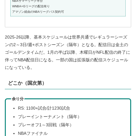
NBAサマーリーグ半分
WNBA+Gリーグの配信有り
アマゾン経由のNBAリーグパス契約可
2025-26以降、基本スケジュールは世界共通でレギュラーシーズ
ンの2～3日/週+ポストシーズン（隔年）となる。配信日は金土の
ゴールデンタイムだ。1月の半ば以降、木曜日がNFL配信の終了に
伴ってNBA配信日になる。一部の国は拡張版の配信スケジュール
になっている。
どこか（国次第）
余り分
RS: 1100+試合/計1230試合
プレーイントーナメント（隔年）
プレーオフ1～3回戦（隔年）
NBAファイナル