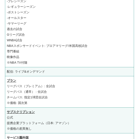
-プレシーズン
-レギュラーシーズン
-ポストシーズン
-オールスター
-サマーリーグ
過去の試合
Gリーグ試合
WNBA試合
NBAスポンサードイベント: プロアマリーグ/米国高校試合
専門番組
映像作品
※NBA TV付随
配信: ライブ&オンデマンド
プラン
リーグパス（プレミアム）: 全試合
リーグパス（通常） : 全試合
チームパス: 指定1球団全試合
※価格: 国次第
サブスクリプション
公式
提携企業プラットフォーム（日本: アマゾン）
※価格の差異無し
サービス圏外国