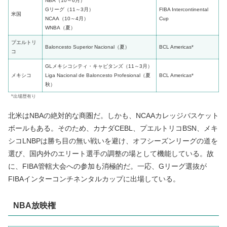
NBA（10～6月）
Gリーグ（11～3月）
FIBA Intercontinental
米国
NCAA（10～4月）
Cup
WNBA（夏）
プエルトリ
Baloncesto Superior Nacional（夏）
BCL Americas*
コ
GLメキシコシティ・キャピタンズ（11～3月）
メキシコ
Liga Nacional de Baloncesto Profesional（夏
BCL Americas*
秋）
*出場歴有り
北米はNBAの絶対的な商圏だ。しかも、NCAAカレッジバスケット
ボールもある。そのため、カナダCEBL、プエルトリコBSN、メキ
シコLNBPは勝ち目の無い戦いを避け、オフシーズンリーグの道を
選び、国内外のエリート選手の調整の場として機能している。故
に、FIBA管轄大会への参加も消極的だ。一応、Gリーグ選抜が
FIBAインターコンチネンタルカップに出場している。
NBA放映権